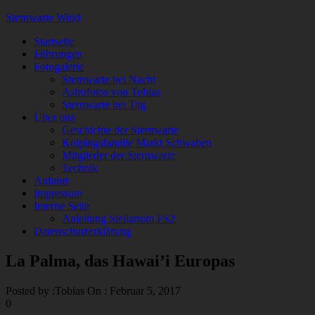
Sternwarte Wind
Startseite
Führungen
Fotogalerie
Sternwarte bei Nacht
Astrofotos von Tobias
Sternwarte bei Tag
Über uns
Geschichte der Sternwarte
Kolpingsfamilie Markt Schwaben
Mitglieder der Sternwarte
Technik
Anfahrt
Impressum
Interne Seite
Anleitung Stellarium FS2
Datenschutzerklärung
La Palma, das Hawai’i Europas
Posted by :
Tobias
On :
Februar 5, 2017
0