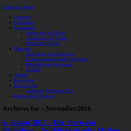
Sternwarte Wind
Startseite
Führungen
Fotogalerie
Sternwarte bei Nacht
Astrofotos von Tobias
Sternwarte bei Tag
Über uns
Geschichte der Sternwarte
Kolpingsfamilie Markt Schwaben
Mitglieder der Sternwarte
Technik
Anfahrt
Impressum
Interne Seite
Anleitung Stellarium FS2
Datenschutzerklärung
Archives for : November2016
6. Januar 2017 – Der Stern von
Bethlehem – Wirklichkeit oder Mythos