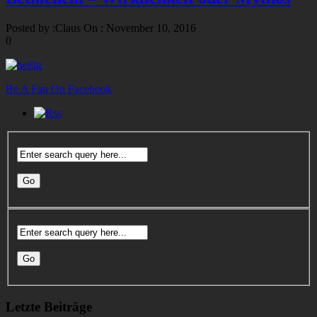
Posted by :
Claus
On :
November 10, 2016
0
Be A Fan On Facebook
Letzte Beiträge