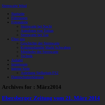
Sternwarte Wind
Startseite
Führungen
Fotogalerie
Sternwarte bei Nacht
Astrofotos von Tobias
Sternwarte bei Tag
Über uns
Geschichte der Sternwarte
Kolpingsfamilie Markt Schwaben
Mitglieder der Sternwarte
Technik
Anfahrt
Impressum
Interne Seite
Anleitung Stellarium FS2
Datenschutzerklärung
Archives for : März2014
Ebersberger Zeitung vom 21. März 2014